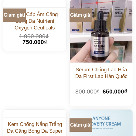
Toner Cấp Ẩm Căng
Giảm giá!
Giảm giá!
Bóng Da Nutrient
Oxygen Ceuticals
1.000.000
₫
750.000
₫
Serum Chống Lão Hóa
Da First Lab Hàn Quốc
800.000
₫
650.000
₫
Kem Chống Nắng Trắng
Giảm giá!
Da Căng Bóng Da Super