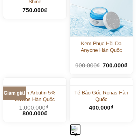
Shine
750.000
₫
Kem Phục Hồi Da
Anyone Hàn Quốc
900.000
₫
700.000
₫
Serum Arbutin 5%
Tế Bào Gốc Ronas Hàn
Giảm giá!
E&Cos Hàn Quốc
Quốc
1.000.000
₫
400.000
₫
800.000
₫