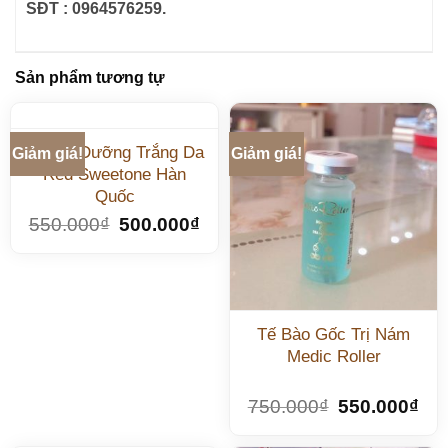
SĐT : 0964576259.
Sản phẩm tương tự
Serum Dưỡng Trắng Da
Giảm giá!
Giảm giá!
Red Sweetone Hàn
Quốc
550.000
₫
500.000
₫
Tế Bào Gốc Trị Nám
Medic Roller
750.000
₫
550.000
₫