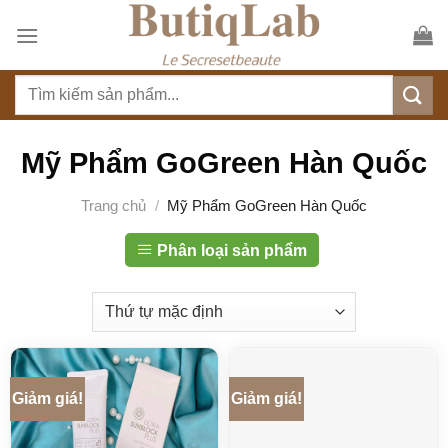
S
k
i
T
p
ì
t
m
o
k
Mỹ Phẩm GoGreen Hàn Quốc
c
i
o
ế
Trang chủ
/
Mỹ Phẩm GoGreen Hàn Quốc
n
m
t
:
Phân loại sản phẩm
e
n
t
Giảm giá!
Giảm giá!