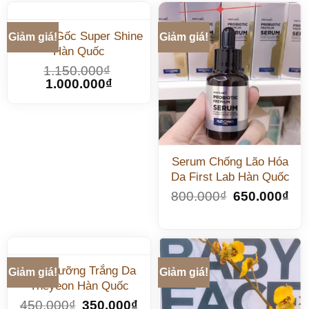
Tế Bào Gốc Super Shine
Giảm giá!
Giảm giá!
Hàn Quốc
1.150.000
₫
1.000.000
₫
Serum Chống Lão Hóa
Da First Lab Hàn Quốc
800.000
₫
650.000
₫
Kem Dưỡng Trắng Da
Giảm giá!
Giảm giá!
Theyeon Hàn Quốc
450.000
₫
350.000
₫