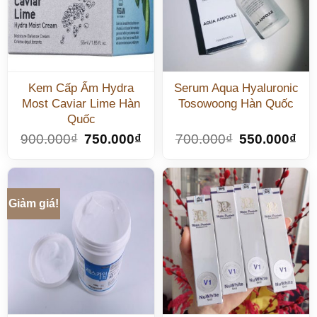
Kem Cấp Ẩm Hydra
Serum Aqua Hyaluronic
Most Caviar Lime Hàn
Tosowoong Hàn Quốc
Quốc
900.000
₫
750.000
₫
700.000
₫
550.000
₫
Giảm giá!