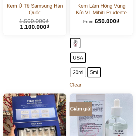
Kem Ủ Tê Samsung Hàn
Kem Làm Hồng Vùng
Quốc
Kín V1 Mibiti Prudente
1.500.000
₫
650.000
₫
From
1.100.000
₫
USA
20ml
5ml
Clear
Giảm giá!