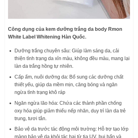
Công dụng của kem dưỡng trắng da body Rmon
White Label Whitening Hàn Quốc.
Dưỡng trắng chuyên sâu: Giúp làm sáng da, cải
thiện tình trạng da xỉn màu, không đều màu, mang lại
làn da trắng hồng tự nhiên.
Cấp ẩm, nuôi dưỡng da: Bổ sung các dưỡng chất
thiết yếu, giúp da mềm mịn, căng bóng và ngăn
ngừa tình trạng khô ráp
Ngăn ngừa lão hóa: Chứa các thành phần chống
oxy hóa giúp giảm thiểu nếp nhăn, duy trì làn da trẻ
trung, tươi tắn.
Bảo vệ da trước tác động môi trường: Hỗ trợ tạo lớp
màng bảo vệ da khỏi tác hại từ tia UV, bụi bẩn và