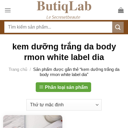
S
k
i
T
p
ì
t
m
o
k
kem dưỡng trắng da body
c
i
o
rmon white label dia
ế
n
m
t
Trang chủ
/
Sản phẩm được gắn thẻ “kem dưỡng trắng da
:
body rmon white label dia”
e
n
Phân loại sản phẩm
t