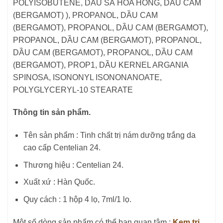
POLYISOBUTENE, DẦU SẢ HOA HỒNG, DẦU CAM
(BERGAMOT) ), PROPANOL, DẦU CAM
(BERGAMOT), PROPANOL, DẦU CAM (BERGAMOT),
PROPANOL, DẦU CAM (BERGAMOT), PROPANOL,
DẦU CAM (BERGAMOT), PROPANOL, DẦU CAM
(BERGAMOT), PROP1, DẦU KERNEL ARGANIA
SPINOSA, ISONONYL ISONONANOATE,
POLYGLYCERYL-10 STEARATE
Thông tin sản phẩm.
Tên sản phẩm : Tinh chất trị nám dưỡng trắng da
cao cấp Centelian 24.
Thương hiệu : Centelian 24.
Xuất xứ : Hàn Quốc.
Quy cách : 1 hộp 4 lọ, 7ml/1 lọ.
Một số dòng sản phẩm có thể bạn quan tâm :
Kem trị