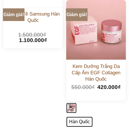
Kem Ủ Tê Samsung Hàn
Giảm giá!
Giảm giá!
Quốc
1.500.000
₫
1.100.000
₫
Kem Dưỡng Trắng Da
Cấp Ẩm EGF Collagen
Hàn Quốc
550.000
₫
420.000
₫
Hàn Quốc