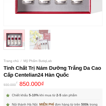
Trang chủ
/
Mỹ Phẩm ButiqLab
Tinh Chất Trị Nám Dưỡng Trắng Da Cao
Cấp Centelian24 Hàn Quốc
850.000
₫
₫
930.000
Chiết khấu
5-10%
khi mua từ
2-5
sản phẩm
Nội thành Hà Nội:
MIỄN PHÍ
đơn hàng từ trên
500k
trong