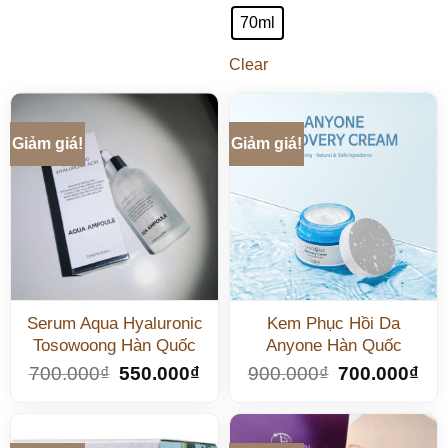
70ml
Clear
Giảm giá!
Giảm giá!
Serum Aqua Hyaluronic
Kem Phục Hồi Da
Tosowoong Hàn Quốc
Anyone Hàn Quốc
700.000
₫
550.000
₫
900.000
₫
700.000
₫