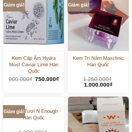
Giảm giá!
Giảm giá!
Kem Cấp Ẩm Hydra
Kem Trị Nám Maxclinic
Most Caviar Lime Hàn
Hàn Quốc
Quốc
900.000
₫
750.000
₫
1.250.000
₫
1.000.000
₫
Botox Tươi N Enough
Giảm giá!
Hàn Quốc