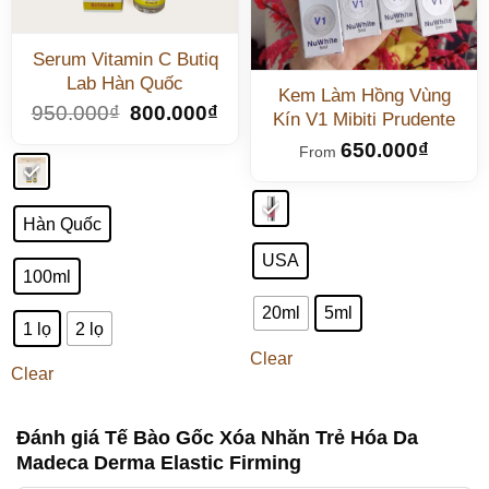
Serum Vitamin C Butiq
Lab Hàn Quốc
Kem Làm Hồng Vùng
950.000
₫
800.000
₫
Kín V1 Mibiti Prudente
650.000
₫
From
Hàn Quốc
USA
100ml
20ml
5ml
1 lọ
2 lọ
Clear
Clear
Đánh giá Tế Bào Gốc Xóa Nhăn Trẻ Hóa Da
Madeca Derma Elastic Firming