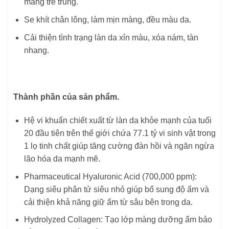
màng trẻ trung.
Se khít chân lông, làm mịn màng, đều màu da.
Cải thiện tình trạng làn da xỉn màu, xóa nám, tàn
nhang.
Thành phần của sản phẩm.
Hệ vi khuẩn chiết xuất từ làn da khỏe mạnh của tuổi
20 đầu tiên trên thế giới chứa 77.1 tỷ vi sinh vật trong
1 lọ tinh chất giúp tăng cường đàn hồi và ngăn ngừa
lão hóa da mạnh mẽ.
Pharmaceutical Hyaluronic Acid (700,000 ppm):
Dạng siêu phân tử siêu nhỏ giúp bổ sung độ ẩm và
cải thiện khả năng giữ ẩm từ sâu bên trong da.
Hydrolyzed Collagen: Tạo lớp màng dưỡng ẩm bảo