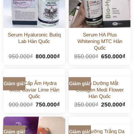
Serum Hyaluronic Butiq
Serum HA Plus
Lab Hàn Quốc
Whitening MTC Hàn
Quốc
950.000
₫
800.000
₫
850.000
₫
650.000
₫
Kem Cấp Ẩm Hydra
Kem Dưỡng Mắt
Giảm giá!
Giảm giá!
Most Caviar Lime Hàn
Collagen Medi Flower
Quốc
Hàn Quốc
900.000
₫
750.000
₫
350.000
₫
250.000
₫
Kem Dưỡng Trắng Da
Giảm giá!
Giảm giá!