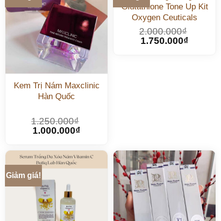
Glutathione Tone Up Kit
Oxygen Ceuticals
2.000.000
₫
1.750.000
₫
Kem Trị Nám Maxclinic
Hàn Quốc
1.250.000
₫
1.000.000
₫
Giảm giá!