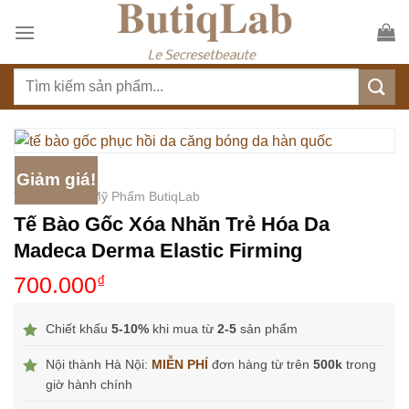
S
k
i
T
p
ì
t
m
o
k
c
i
o
Giảm giá!
ế
n
Trang chủ
/
Mỹ Phẩm ButiqLab
m
t
Tế Bào Gốc Xóa Nhăn Trẻ Hóa Da
:
e
Madeca Derma Elastic Firming
n
700.000
₫
t
Chiết khấu
5-10%
khi mua từ
2-5
sản phẩm
Nội thành Hà Nội:
MIỄN PHÍ
đơn hàng từ trên
500k
trong
giờ hành chính