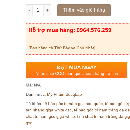
Số lượng
Thêm vào giỏ hàng
Hỗ trợ mua hàng: 0964.576.259
(Bán hàng cả Thứ Bảy và Chủ Nhật)
ĐẶT MUA NGAY
Nhận ship COD toàn quốc, xem hàng trả tiền
Mã:
N/A
Danh mục:
Mỹ Phẩm ButiqLab
Từ khóa:
tế bào gốc trị nám gsc hàn quốc
,
tế bào gốc tr
tàn nhang giga white gsc
,
tế bào gốc trị nám trắng da gs
chất trị nám gsc giga white
,
tinh chất trị nám trắng da gi
gsc