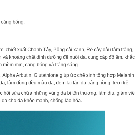
 căng bóng.
am, chiết xuất Chanh Tây, Bông cải xanh, Rễ cây dâu tằm trắng,
và khoáng chất dinh dưỡng để nuôi da, cung cấp độ ẩm, khắc
n mềm mịn, căng bóng và trắng sáng.
 Alpha Arbutin, Glutathione giúp ức chế sinh tổng hợp Melanin
 da, làm đồng đều màu da, đem lại làn da trắng hồng, tươi trẻ.
 hồi sửa chữa những vùng da bị tổn thương, làm dịu, giảm vi
ệ da cho da khỏe mạnh, chống lão hóa.