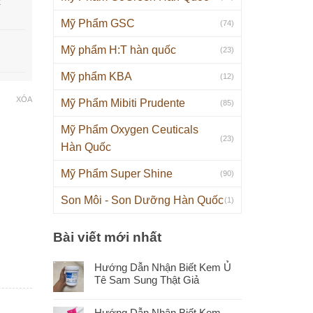
k
Mỹ Phẩm GSC
(74)
Mỹ phẩm H:T hàn quốc
(23)
Mỹ phẩm KBA
(12)
XÓA
Mỹ Phẩm Mibiti Prudente
(85)
Mỹ Phẩm Oxygen Ceuticals
(23)
Hàn Quốc
Mỹ Phẩm Super Shine
(90)
Son Môi - Son Dưỡng Hàn Quốc
(1)
Bài viết mới nhất
Hướng Dẫn Nhận Biết Kem Ủ
Tê Sam Sung Thật Giả
Hướng Dẫn Nhận Biết Kem