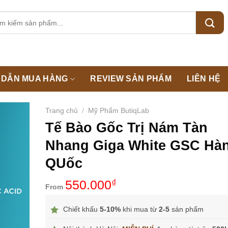
m:
DẪN MUA HÀNG
REVIEW SẢN PHẨM
LIÊN HỆ
Trang chủ
/
Mỹ Phẩm ButiqLab
Tế Bào Gốc Trị Nám Tàn
Nhang Giga White GSC Hà
QUốc
550.000
₫
From
Chiết khấu
5-10%
khi mua từ
2-5
sản phẩm