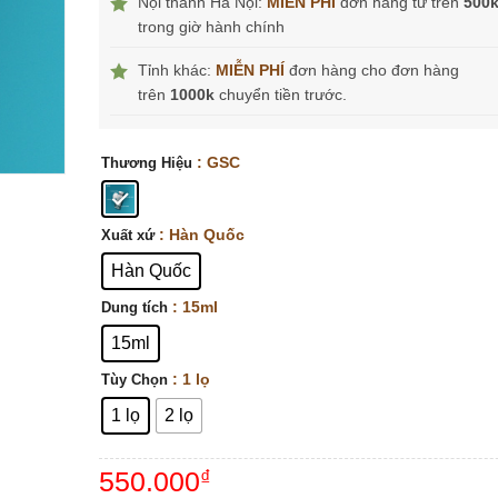
Nội thành Hà Nội:
MIỄN PHÍ
đơn hàng từ trên
500
trong giờ hành chính
Tỉnh khác:
MIỄN PHÍ
đơn hàng cho đơn hàng
trên
1000k
chuyển tiền trước.
: GSC
Thương Hiệu
: Hàn Quốc
Xuất xứ
Hàn Quốc
: 15ml
Dung tích
15ml
: 1 lọ
Tùy Chọn
1 lọ
2 lọ
550.000
₫