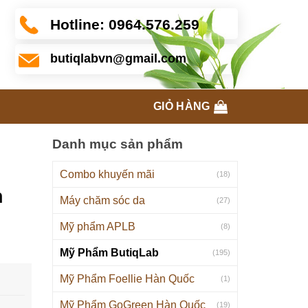
Hotline:
0964.576.259
butiqlabvn@gmail.com
GIỎ HÀNG
Danh mục sản phẩm
Combo khuyến mãi
(18)
n
Máy chăm sóc da
(27)
Mỹ phẩm APLB
(8)
Mỹ Phẩm ButiqLab
(195)
Mỹ Phẩm Foellie Hàn Quốc
(1)
Mỹ Phẩm GoGreen Hàn Quốc
(19)