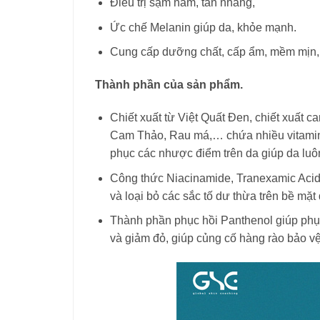
Điều trị sạm nám, tàn nhang,
Ức chế Melanin giúp da, khỏe mạnh.
Cung cấp dưỡng chất, cấp ẩm, mềm mịn,
Thành phần của sản phẩm.
Chiết xuất từ Việt Quất Đen, chiết xuất c
Cam Thảo, Rau má,… chứa nhiều vitamin 
phục các nhược điểm trên da giúp da luô
Công thức Niacinamide, Tranexamic Acid,
và loại bỏ các sắc tố dư thừa trên bề mặt
Thành phần phục hồi Panthenol giúp phục
và giảm đỏ, giúp củng cố hàng rào bảo v