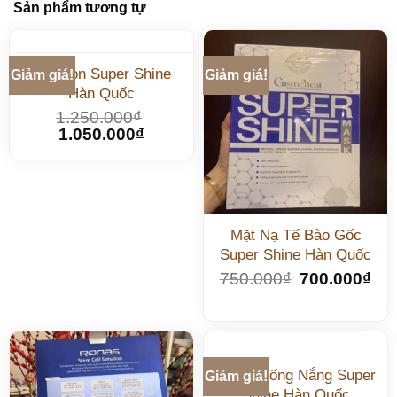
Sản phẩm tương tự
Cushion Super Shine
Giảm giá!
Giảm giá!
Hàn Quốc
1.250.000
₫
1.050.000
₫
Mặt Nạ Tế Bào Gốc
Super Shine Hàn Quốc
750.000
₫
700.000
₫
Kem Chống Nắng Super
Giảm giá!
Shine Hàn Quốc