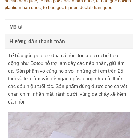
doclab hàn quốc
,
tế bào gốc doclab hàn quốc
,
tế bào gốc doclab
plantium hàn quốc
,
tế bào gốc trị mụn doclab hàn quốc
Mô tả
Hướng dẫn thanh toán
Tế bào gốc peptide dna cá hồi Doclab, cơ chế hoạt
động như Botox hỗ trợ làm đầy các nếp nhăn, giữ ẩm
da. Sản phẩm vô cùng hợp với những chị em trên 25
tuổi và lưu tâm vấn đề ngăn ngừa cũng như cải thiện
các dấu hiệu tuổi tác. Sản phẩm dùng được cho cả vết
chân chim, nhăn mắt, rãnh cười, vùng da chảy xệ kém
đàn hồi.