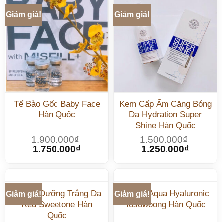
Giảm giá!
Giảm giá!
Tế Bào Gốc Baby Face
Kem Cấp Ẩm Căng Bóng
Hàn Quốc
Da Hydration Super
Shine Hàn Quốc
1.900.000
₫
1.500.000
₫
1.750.000
₫
1.250.000
₫
Serum Dưỡng Trắng Da
Serum Aqua Hyaluronic
Giảm giá!
Giảm giá!
Red Sweetone Hàn
Tosowoong Hàn Quốc
Quốc