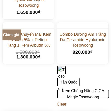
Tosowoong
1.650.000
₫
Combo Khuyến Mãi Kem
Combo Dưỡng Ẩm Trắng
Giảm giá!
Arbutin 5% + Retinol
Da Ceramide Hyaluronic
Tặng 1 Kem Arbutin 5%
Tosowoong
1.500.000
₫
920.000
₫
1.300.000
₫
Hàn Quốc
Kem Chống Nắng CICA
Magic Tosowoong
Clear