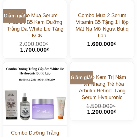
ComBo Mua Serum
Combo Mua 2 Serum
Giảm giá!
Vitamin B5 Kem Dưỡng
Vitamin B5 Tặng 1 Hộp
Trắng Da White Lie Tặng
Mặt Nạ Mỡ Ngựa Butiq
1 KCN
Lab
2.000.000
₫
1.600.000
₫
1.700.000
₫
Combo Kem Trị Nám
Giảm giá!
Tàn Nhang Trẻ hóa
Arbutin Retinol Tặng
Serum Hyaluronic
1.500.000
₫
1.200.000
₫
Combo Dưỡng Trắng