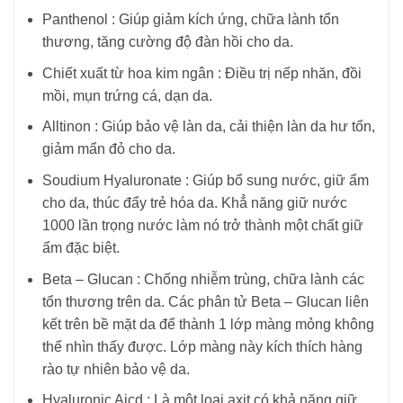
Panthenol : Giúp giảm kích ứng, chữa lành tổn
thương, tăng cường độ đàn hồi cho da.
Chiết xuất từ hoa kim ngân : Điều trị nếp nhăn, đồi
mồi, mụn trứng cá, dạn da.
Alltinon : Giúp bảo vệ làn da, cải thiện làn da hư tổn,
giảm mẩn đỏ cho da.
Soudium Hyaluronate : Giúp bổ sung nước, giữ ẩm
cho da, thúc đẩy trẻ hóa da. Khẳ năng giữ nước
1000 lần trọng nước làm nó trở thành một chất giữ
ẩm đặc biệt.
Beta – Glucan : Chống nhiễm trùng, chữa lành các
tổn thương trên da. Các phân tử Beta – Glucan liên
kết trên bề mặt da để thành 1 lớp màng mỏng không
thể nhìn thấy được. Lớp màng này kích thích hàng
rào tự nhiên bảo vệ da.
Hyaluronic Aicd : Là một loại axit có khả năng giữ