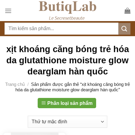
S
k
i
T
p
ì
t
m
o
k
xịt khoáng căng bóng trẻ hóa
c
i
o
da glutathione moisture glow
ế
n
m
dearglam hàn quốc
t
:
e
Trang chủ
/
Sản phẩm được gắn thẻ “xịt khoáng căng bóng trẻ
n
hóa da glutathione moisture glow dearglam hàn quốc”
t
Phân loại sản phẩm