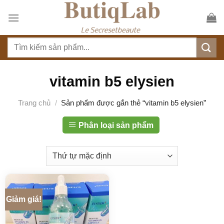
S
k
i
T
p
ì
t
m
o
k
vitamin b5 elysien
c
i
o
ế
Trang chủ
/
Sản phẩm được gắn thẻ “vitamin b5 elysien”
n
m
t
:
Phân loại sản phẩm
e
n
t
Giảm giá!