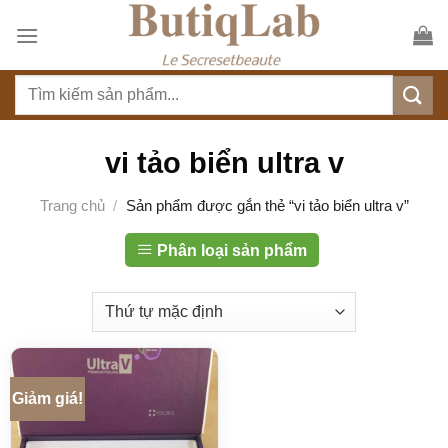
S
k
i
T
p
ì
t
m
o
k
vi tảo biển ultra v
c
i
o
ế
Trang chủ
/
Sản phẩm được gắn thẻ “vi tảo biển ultra v”
n
m
t
:
Phân loại sản phẩm
e
n
t
Giảm giá!