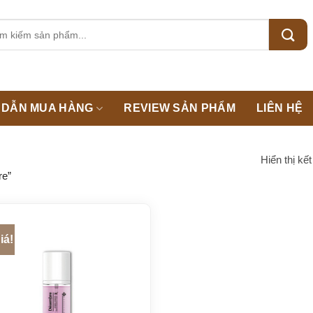
m:
DẪN MUA HÀNG
REVIEW SẢN PHẨM
LIÊN HỆ
Hiển thị kế
re”
iá!