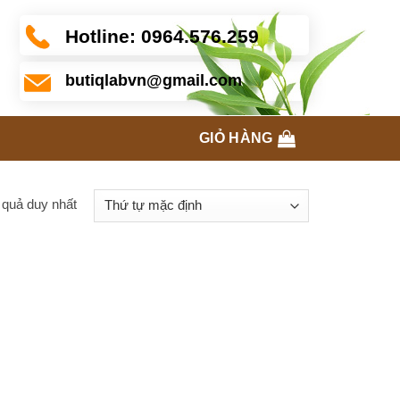
Hotline:
0964.576.259
butiqlabvn@gmail.com
GIỎ HÀNG
t quả duy nhất