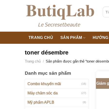
Skip
to
Tìm
kiế
content
TRANG CHỦ
SẢN PHẨM
HƯỚNG 
toner désembre
Trang chủ
/
Sản phẩm được gắn thẻ “toner désemb
Danh mục sản phẩm
Giảm g
Combo khuyến mãi
(18)
Máy chăm sóc da
(27)
Mỹ phẩm APLB
(8)