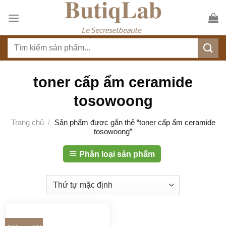
S
k
i
T
p
ì
t
m
o
k
toner cấp ẩm ceramide
c
i
o
tosowoong
ế
n
m
t
Trang chủ
/
Sản phẩm được gắn thẻ “toner cấp ẩm ceramide
:
tosowoong”
e
n
Phân loại sản phẩm
t