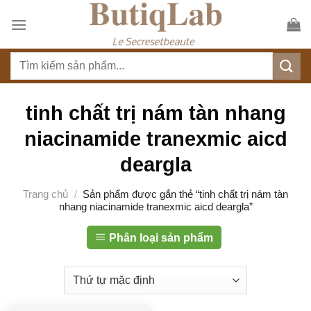
S
k
i
T
p
ì
t
m
o
k
tinh chất trị nám tàn nhang
c
i
o
niacinamide tranexmic aicd
ế
n
m
deargla
t
:
e
Trang chủ
/
Sản phẩm được gắn thẻ “tinh chất trị nám tàn
n
nhang niacinamide tranexmic aicd deargla”
t
Phân loại sản phẩm