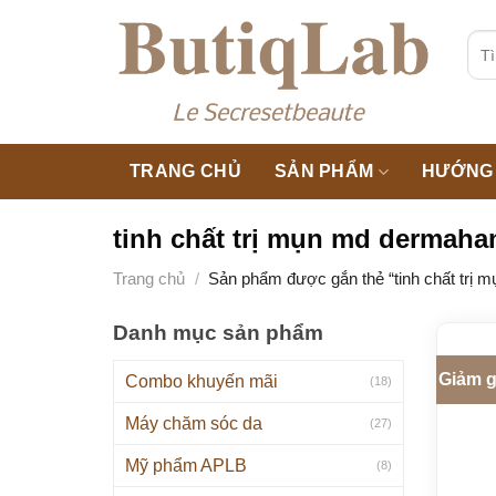
Skip
to
Tìm
kiế
content
TRANG CHỦ
SẢN PHẨM
HƯỚNG 
tinh chất trị mụn md dermaha
Trang chủ
/
Sản phẩm được gắn thẻ “tinh chất trị 
Danh mục sản phẩm
Giảm g
Combo khuyến mãi
(18)
Máy chăm sóc da
(27)
Mỹ phẩm APLB
(8)