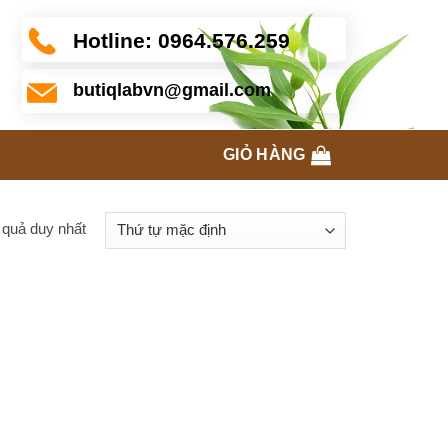
Hotline:
0964.576.259
butiqlabvn@gmail.com
GIỎ HÀNG
t quả duy nhất