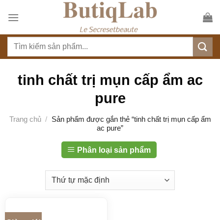
S
k
i
T
p
ì
t
m
o
k
tinh chất trị mụn cấp ẩm ac
c
i
o
pure
ế
n
m
t
Trang chủ
/
Sản phẩm được gắn thẻ “tinh chất trị mụn cấp ẩm
:
ac pure”
e
n
Phân loại sản phẩm
t