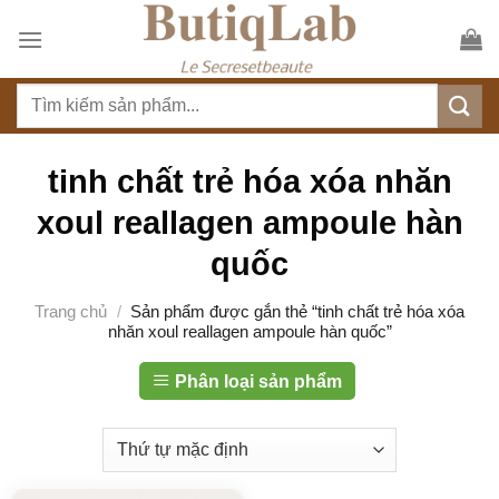
S
k
i
T
p
ì
t
m
o
k
tinh chất trẻ hóa xóa nhăn
c
i
o
xoul reallagen ampoule hàn
ế
n
m
quốc
t
:
e
Trang chủ
/
Sản phẩm được gắn thẻ “tinh chất trẻ hóa xóa
n
nhăn xoul reallagen ampoule hàn quốc”
t
Phân loại sản phẩm