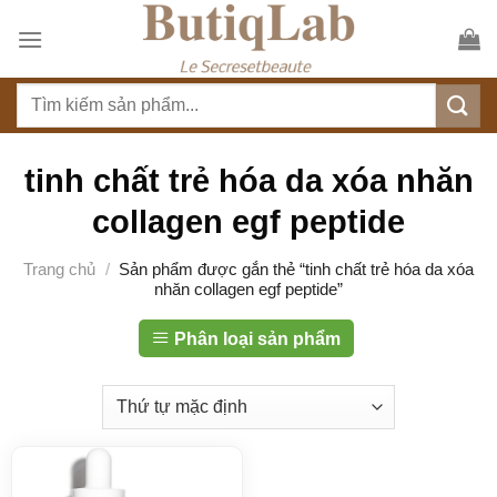
S
k
i
T
p
ì
t
m
o
k
tinh chất trẻ hóa da xóa nhăn
c
i
o
collagen egf peptide
ế
n
m
t
Trang chủ
/
Sản phẩm được gắn thẻ “tinh chất trẻ hóa da xóa
:
nhăn collagen egf peptide”
e
n
Phân loại sản phẩm
t