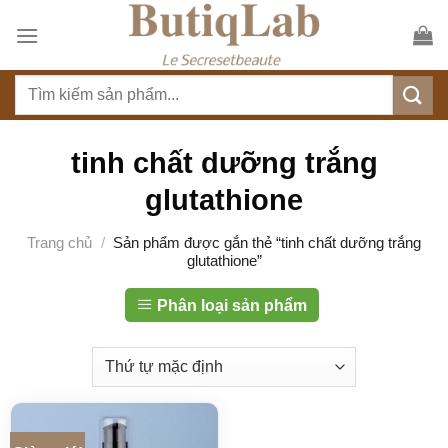
S
k
i
T
p
ì
t
m
o
k
tinh chất dưỡng trắng
c
i
o
glutathione
ế
n
m
t
Trang chủ
/
Sản phẩm được gắn thẻ “tinh chất dưỡng trắng
:
glutathione”
e
n
Phân loại sản phẩm
t