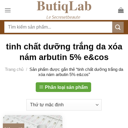
S
k
i
T
p
ì
t
m
o
k
tinh chất dưỡng trắng da xóa
c
i
o
nám arbutin 5% e&cos
ế
n
m
t
Trang chủ
/
Sản phẩm được gắn thẻ “tinh chất dưỡng trắng da
:
xóa nám arbutin 5% e&cos”
e
n
Phân loại sản phẩm
t