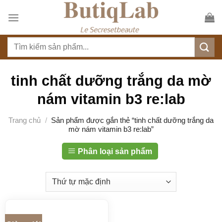
S
k
i
T
p
ì
t
m
o
k
tinh chất dưỡng trắng da mờ
c
i
o
nám vitamin b3 re:lab
ế
n
m
t
Trang chủ
/
Sản phẩm được gắn thẻ “tinh chất dưỡng trắng da
:
mờ nám vitamin b3 re:lab”
e
n
Phân loại sản phẩm
t