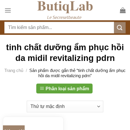
S
k
i
T
p
ì
t
m
o
k
tinh chất dưỡng ẩm phục hồi
c
i
o
da midil revitalizing pdrn
ế
n
m
t
Trang chủ
/
Sản phẩm được gắn thẻ “tinh chất dưỡng ẩm phục
:
hồi da midil revitalizing pdrn”
e
n
Phân loại sản phẩm
t