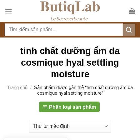
S
k
i
T
p
ì
t
m
o
k
tinh chất dưỡng ẩm da
c
i
o
cosmique hyal settling
ế
n
m
moisture
t
:
e
Trang chủ
/
Sản phẩm được gắn thẻ “tinh chất dưỡng ẩm da
n
cosmique hyal settling moisture”
t
Phân loại sản phẩm