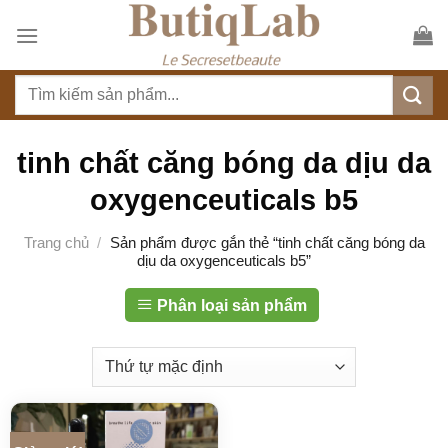
S
k
i
T
p
ì
t
m
o
k
tinh chất căng bóng da dịu da
c
i
o
oxygenceuticals b5
ế
n
m
t
Trang chủ
/
Sản phẩm được gắn thẻ “tinh chất căng bóng da
:
dịu da oxygenceuticals b5”
e
n
Phân loại sản phẩm
t