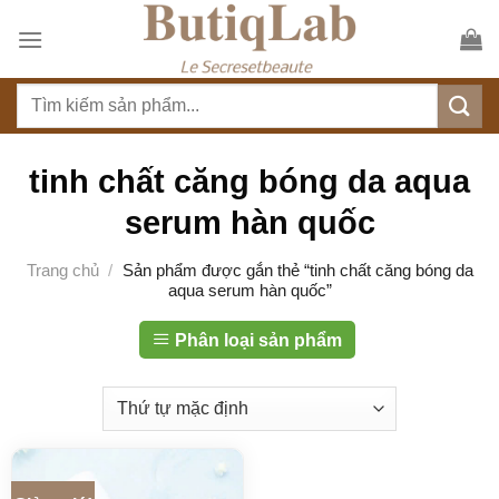
S
k
i
T
p
ì
t
m
o
k
tinh chất căng bóng da aqua
c
i
o
serum hàn quốc
ế
n
m
t
Trang chủ
/
Sản phẩm được gắn thẻ “tinh chất căng bóng da
:
aqua serum hàn quốc”
e
n
Phân loại sản phẩm
t