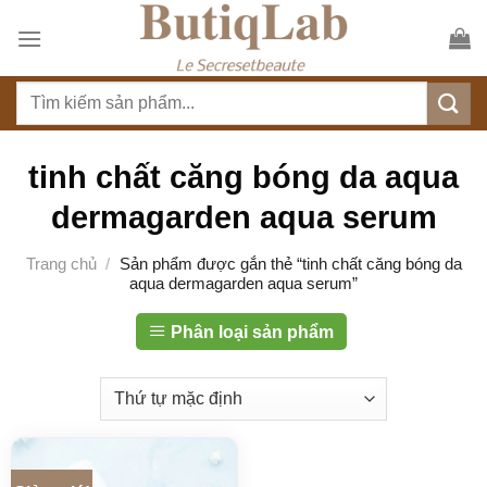
S
k
i
T
p
ì
t
m
o
k
tinh chất căng bóng da aqua
c
i
o
dermagarden aqua serum
ế
n
m
t
Trang chủ
/
Sản phẩm được gắn thẻ “tinh chất căng bóng da
:
aqua dermagarden aqua serum”
e
n
Phân loại sản phẩm
t