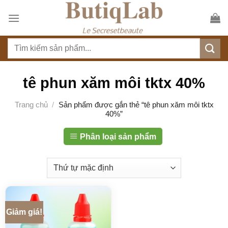
S
k
i
T
p
ì
t
m
o
k
tê phun xăm môi tktx 40%
c
i
o
ế
Trang chủ
/
Sản phẩm được gắn thẻ “tê phun xăm môi tktx
n
40%”
m
t
:
e
Phân loại sản phẩm
n
t
Giảm giá!