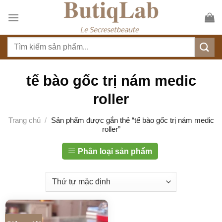
S
k
i
T
p
ì
t
m
o
k
tế bào gốc trị nám medic
c
i
o
roller
ế
n
m
t
Trang chủ
/
Sản phẩm được gắn thẻ “tế bào gốc trị nám medic
:
roller”
e
n
Phân loại sản phẩm
t