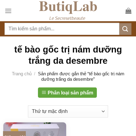
S
k
i
T
p
ì
t
m
o
k
tế bào gốc trị nám dưỡng
c
i
o
trắng da desembre
ế
n
m
t
Trang chủ
/
Sản phẩm được gắn thẻ “tế bào gốc trị nám
:
dưỡng trắng da desembre”
e
n
Phân loại sản phẩm
t