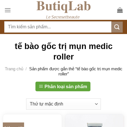
S
k
i
T
p
ì
t
m
o
k
tế bào gốc trị mụn medic
c
i
o
roller
ế
n
m
t
Trang chủ
/
Sản phẩm được gắn thẻ “tế bào gốc trị mụn medic
:
roller”
e
n
Phân loại sản phẩm
t