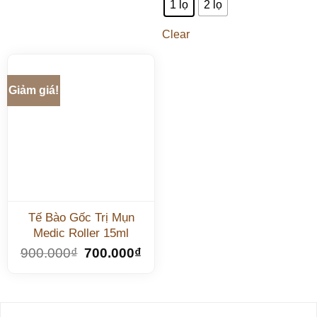
1 lọ
2 lọ
Clear
Giảm giá!
Tế Bào Gốc Trị Mụn
Medic Roller 15ml
900.000
₫
700.000
₫