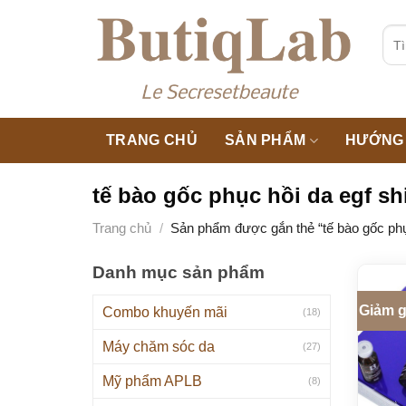
Skip
to
Tìm
kiế
content
TRANG CHỦ
SẢN PHẨM
HƯỚNG 
tế bào gốc phục hồi da egf s
Trang chủ
/
Sản phẩm được gắn thẻ “tế bào gốc phục
Danh mục sản phẩm
Giảm g
Combo khuyến mãi
(18)
Máy chăm sóc da
(27)
Mỹ phẩm APLB
(8)