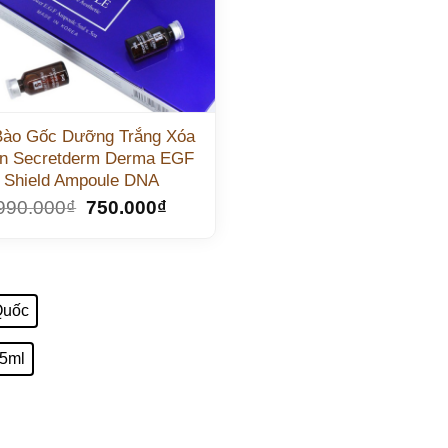
Bào Gốc Dưỡng Trắng Xóa
n Secretderm Derma EGF
Shield Ampoule DNA
990.000
₫
750.000
₫
Quốc
 5ml