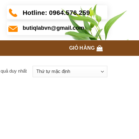
Hotline:
0964.576.259
butiqlabvn@gmail.com
GIỎ HÀNG
t quả duy nhất