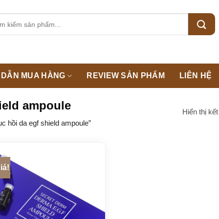
m:
DẪN MUA HÀNG
REVIEW SẢN PHẨM
LIÊN HỆ
hield ampoule
Hiển thị kế
 hồi da egf shield ampoule”
iá!