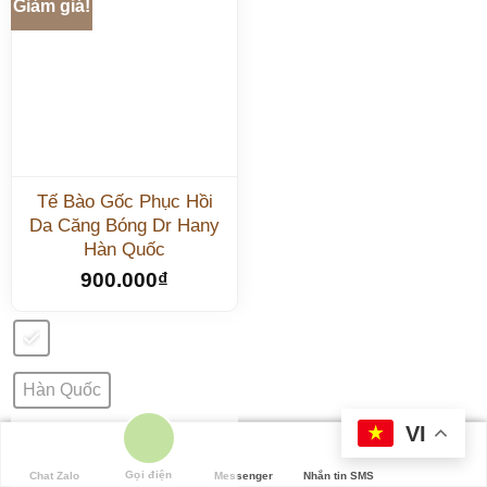
Giảm giá!
Tế Bào Gốc Phục Hồi
Da Căng Bóng Dr Hany
Hàn Quốc
900.000
₫
Hàn Quốc
VI
4 lọ
Gọi điện
Chat Zalo
Messenger
Nhắn tin SMS