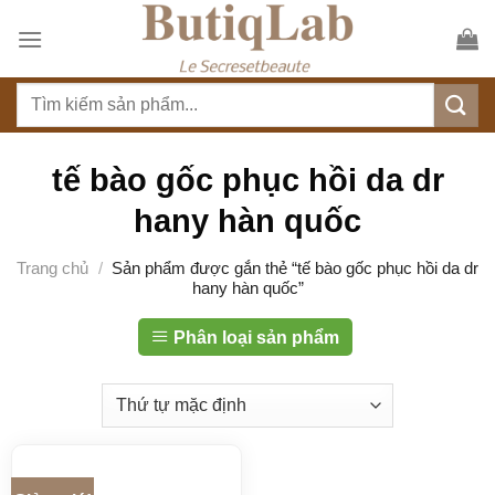
S
k
i
T
p
ì
t
m
o
k
tế bào gốc phục hồi da dr
c
i
o
hany hàn quốc
ế
n
m
t
Trang chủ
/
Sản phẩm được gắn thẻ “tế bào gốc phục hồi da dr
:
hany hàn quốc”
e
n
Phân loại sản phẩm
t