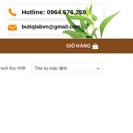
Hotline:
0964.576.259
butiqlabvn@gmail.com
GIỎ HÀNG
t quả duy nhất