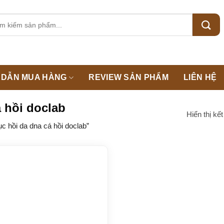
m:
DẪN MUA HÀNG
REVIEW SẢN PHẨM
LIÊN HỆ
 hồi doclab
Hiển thị kế
 hồi da dna cá hồi doclab”