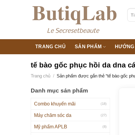
Skip
to
Tìm
kiế
content
TRANG CHỦ
SẢN PHẨM
HƯỚNG 
tế bào gốc phục hồi da dna cá
Trang chủ
/
Sản phẩm được gắn thẻ “tế bào gốc phục
Danh mục sản phẩm
Combo khuyến mãi
(18)
Máy chăm sóc da
(27)
Mỹ phẩm APLB
(8)