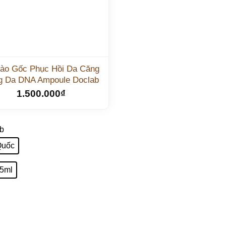
ào Gốc Phục Hồi Da Căng
g Da DNA Ampoule Doclab
1.500.000
₫
Quốc
 5ml