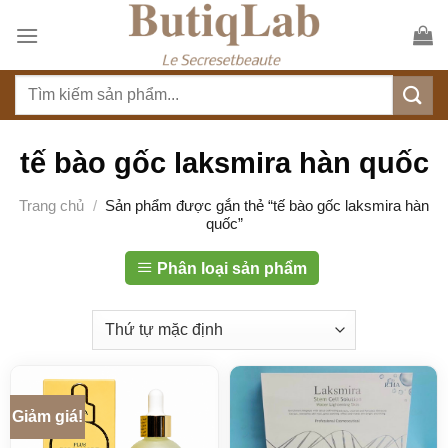
S
k
i
T
p
ì
t
m
o
k
tế bào gốc laksmira hàn quốc
c
i
o
ế
Trang chủ
/
Sản phẩm được gắn thẻ “tế bào gốc laksmira hàn
n
quốc”
m
t
:
e
Phân loại sản phẩm
n
t
Giảm giá!