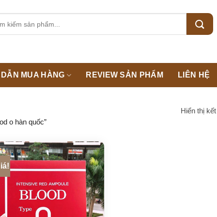
m:
DẪN MUA HÀNG
REVIEW SẢN PHẨM
LIÊN HỆ
Hiển thị kế
od o hàn quốc”
iá!