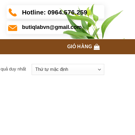
Hotline:
0964.576.259
butiqlabvn@gmail.com
GIỎ HÀNG
t quả duy nhất