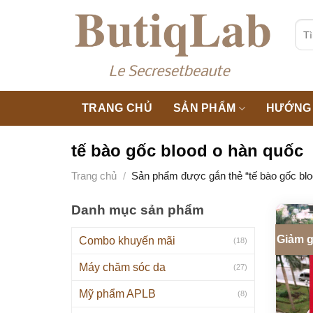
Skip
to
Tìm
kiế
content
TRANG CHỦ
SẢN PHẨM
HƯỚNG 
tế bào gốc blood o hàn quốc
Trang chủ
/
Sản phẩm được gắn thẻ “tế bào gốc blo
Danh mục sản phẩm
Giảm g
Combo khuyến mãi
(18)
Máy chăm sóc da
(27)
Mỹ phẩm APLB
(8)