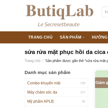
Skip
to
Tìm
kiế
content
TRANG CHỦ
SẢN PHẨM
HƯỚNG 
sửa rửa mặt phục hồi da cica
Trang chủ
/
Sản phẩm được gắn thẻ “sửa rửa mặt ph
Danh mục sản phẩm
Giảm g
Combo khuyến mãi
(18)
Máy chăm sóc da
(27)
Mỹ phẩm APLB
(8)