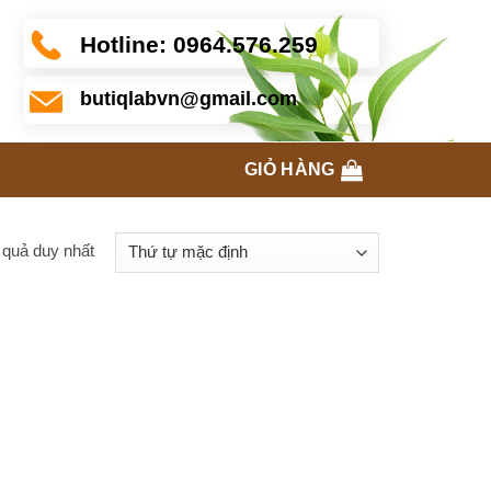
Hotline:
0964.576.259
butiqlabvn@gmail.com
GIỎ HÀNG
t quả duy nhất