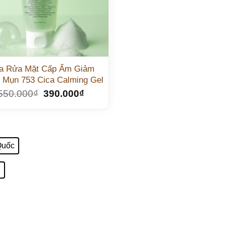
a Rửa Mặt Cấp Ẩm Giảm
 Mụn 753 Cica Calming Gel
550.000
₫
390.000
₫
Quốc
l