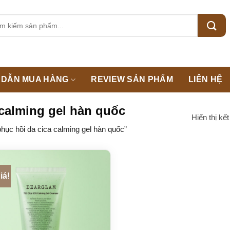
m:
DẪN MUA HÀNG
REVIEW SẢN PHẨM
LIÊN HỆ
 calming gel hàn quốc
Hiển thị kế
ục hồi da cica calming gel hàn quốc”
iá!