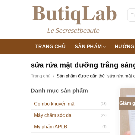
Skip
to
Tìm
kiế
content
TRANG CHỦ
SẢN PHẨM
HƯỚNG 
sửa rửa mặt dưỡng trắng sán
Trang chủ
/
Sản phẩm được gắn thẻ “sửa rửa mặt d
Danh mục sản phẩm
Giảm g
Combo khuyến mãi
(18)
Máy chăm sóc da
(27)
Mỹ phẩm APLB
(8)