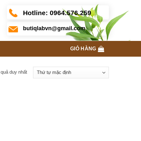
Hotline:
0964.576.259
butiqlabvn@gmail.com
GIỎ HÀNG
t quả duy nhất