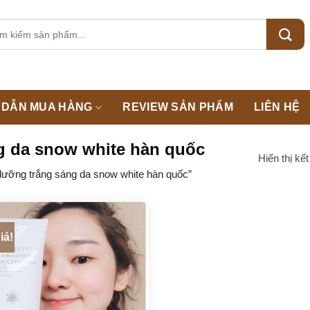
m:
DẪN MUA HÀNG
REVIEW SẢN PHẨM
LIÊN HỆ
g da snow white hàn quốc
Hiển thị kế
ưỡng trắng sáng da snow white hàn quốc”
iá!