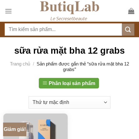
S
k
i
T
p
ì
t
m
o
k
sữa rửa mặt bha 12 grabs
c
i
o
ế
Trang chủ
/
Sản phẩm được gắn thẻ “sữa rửa mặt bha 12
n
grabs”
m
t
:
e
Phân loại sản phẩm
n
t
Giảm giá!