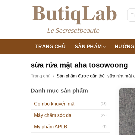
Skip
to
Tìm
kiế
content
TRANG CHỦ
SẢN PHẨM
HƯỚNG 
sữa rửa mặt aha tosowoong
Trang chủ
/
Sản phẩm được gắn thẻ “sữa rửa mặt 
Danh mục sản phẩm
Combo khuyến mãi
(18)
Máy chăm sóc da
(27)
Mỹ phẩm APLB
(8)