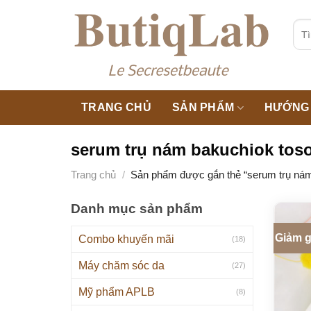
Skip
to
Tìm
kiế
content
TRANG CHỦ
SẢN PHẨM
HƯỚNG 
serum trụ nám bakuchiok to
Trang chủ
/
Sản phẩm được gắn thẻ “serum trụ nám
Danh mục sản phẩm
Giảm g
Combo khuyến mãi
(18)
Máy chăm sóc da
(27)
Mỹ phẩm APLB
(8)