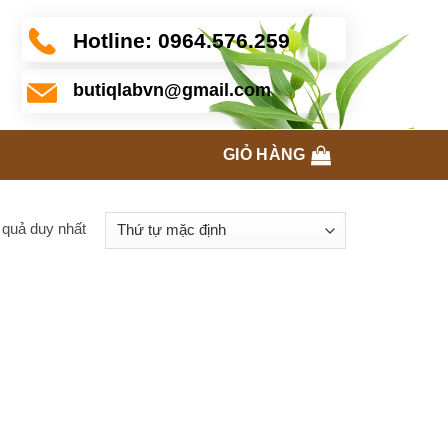
Hotline:
0964.576.259
butiqlabvn@gmail.com
GIỎ HÀNG
t quả duy nhất