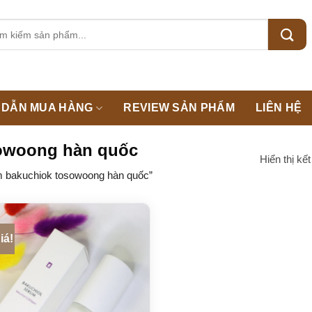
m:
DẪN MUA HÀNG
REVIEW SẢN PHẨM
LIÊN HỆ
sowoong hàn quốc
Hiển thị kế
 bakuchiok tosowoong hàn quốc”
iá!