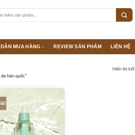
m:
DẪN MUA HÀNG
REVIEW SẢN PHẨM
LIÊN HỆ
Hiển thị kế
 da hàn quốc”
iá!