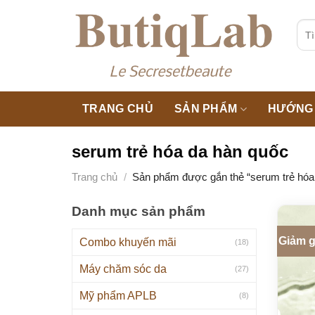
Skip
to
Tìm
kiế
content
TRANG CHỦ
SẢN PHẨM
HƯỚNG 
serum trẻ hóa da hàn quốc
Trang chủ
/
Sản phẩm được gắn thẻ “serum trẻ hóa
Danh mục sản phẩm
Giảm g
Combo khuyến mãi
(18)
Máy chăm sóc da
(27)
Mỹ phẩm APLB
(8)