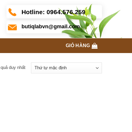
Hotline:
0964.576.259
butiqlabvn@gmail.com
GIỎ HÀNG
t quả duy nhất