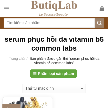
S
k
i
T
p
ì
t
m
o
k
serum phục hồi da vitamin b5
c
i
o
common labs
ế
n
m
t
Trang chủ
/
Sản phẩm được gắn thẻ “serum phục hồi da
:
vitamin b5 common labs”
e
n
Phân loại sản phẩm
t