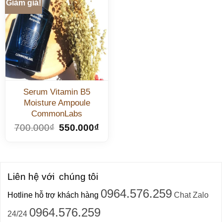
Giảm giá!
Serum Vitamin B5
Moisture Ampoule
CommonLabs
700.000
₫
550.000
₫
Liên hệ với
chúng tôi
0964.576.259
Hotline hỗ trợ khách hàng
Chat Zalo
0964.576.259
24/24