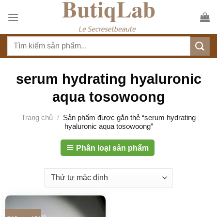
S
k
i
T
p
ì
t
m
o
k
serum hydrating hyaluronic
c
i
o
aqua tosowoong
ế
n
m
t
Trang chủ
/
Sản phẩm được gắn thẻ “serum hydrating
:
hyaluronic aqua tosowoong”
e
n
Phân loại sản phẩm
t