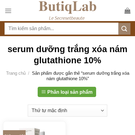
S
k
i
T
p
ì
t
m
o
k
serum dưỡng trắng xóa nám
c
i
o
glutathione 10%
ế
n
m
t
Trang chủ
/
Sản phẩm được gắn thẻ “serum dưỡng trắng xóa
:
nám glutathione 10%”
e
n
Phân loại sản phẩm
t