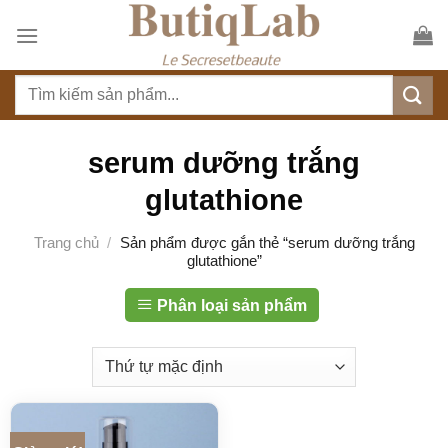
S
k
i
T
p
ì
t
m
o
k
serum dưỡng trắng
c
i
o
glutathione
ế
n
m
t
Trang chủ
/
Sản phẩm được gắn thẻ “serum dưỡng trắng
:
glutathione”
e
n
Phân loại sản phẩm
t