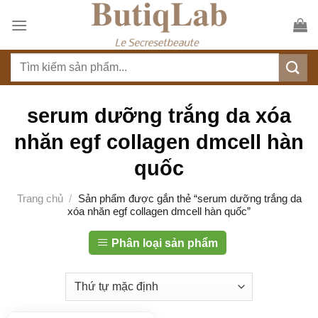
S
k
i
T
p
ì
t
m
o
k
serum dưỡng trắng da xóa
c
i
o
nhăn egf collagen dmcell hàn
ế
n
m
quốc
t
:
e
Trang chủ
/
Sản phẩm được gắn thẻ “serum dưỡng trắng da
n
xóa nhăn egf collagen dmcell hàn quốc”
t
Phân loại sản phẩm