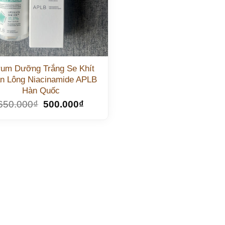
rum Dưỡng Trắng Se Khít
n Lông Niacinamide APLB
Hàn Quốc
650.000
₫
500.000
₫