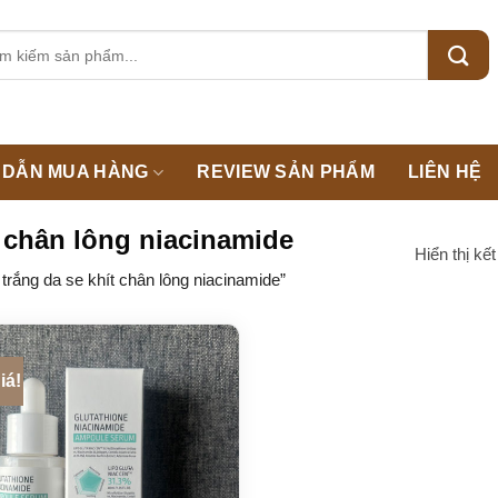
m:
DẪN MUA HÀNG
REVIEW SẢN PHẨM
LIÊN HỆ
 chân lông niacinamide
Hiển thị kế
ắng da se khít chân lông niacinamide”
iá!