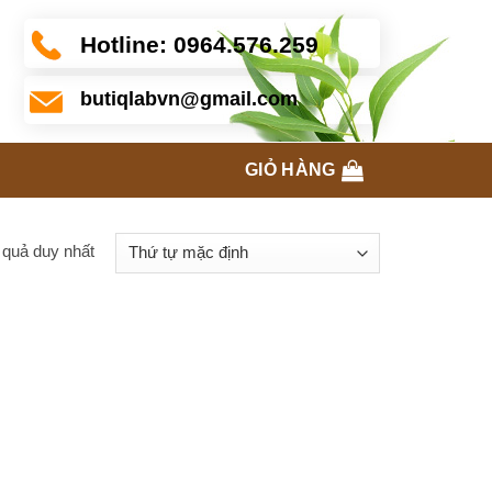
Hotline:
0964.576.259
butiqlabvn@gmail.com
GIỎ HÀNG
t quả duy nhất