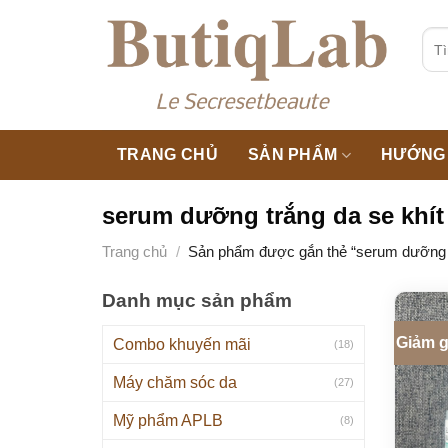
Skip
to
Tìm
kiế
content
TRANG CHỦ
SẢN PHẨM
HƯỚNG 
serum dưỡng trắng da se khít
Trang chủ
/
Sản phẩm được gắn thẻ “serum dưỡng tr
Danh mục sản phẩm
Giảm g
Combo khuyến mãi
(18)
Máy chăm sóc da
(27)
Mỹ phẩm APLB
(8)