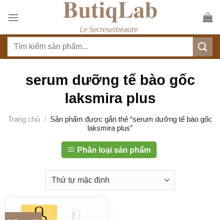
S
k
i
T
p
ì
t
m
o
k
serum dưỡng tế bào gốc
c
i
o
laksmira plus
ế
n
m
t
Trang chủ
/
Sản phẩm được gắn thẻ “serum dưỡng tế bào gốc
:
laksmira plus”
e
n
Phân loại sản phẩm
t